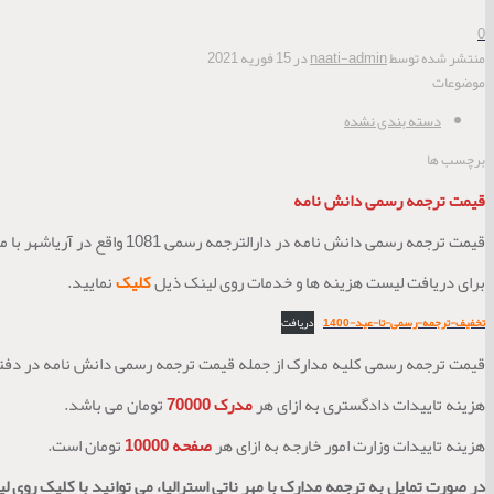
0
منتشر شده توسط
naati-admin
در
15 فوریه 2021
موضوعات
دسته بندی نشده
برچسب ها
قیمت ترجمه رسمی دانش نامه
قیمت ترجمه رسمی دانش نامه در دارالترجمه رسمی 1081 واقع در آریاشهر با مناسب ترین نرخ می باشد.
برای دریافت لیست هزینه ها و خدمات روی لینک ذیل
کلیک
نمایید.
تخفیف-ترجمه-رسمی-تا-عید-1400
دریافت
قیمت ترجمه رسمی کلیه مدارک از جمله قیمت ترجمه رسمی دانش نامه در دفتر ترجمه رسمی 1081 به
هزینه تاییدات دادگستری به ازای هر
مدرک 70000
تومان می باشد.
هزینه تاییدات وزارت امور خارجه به ازای هر
صفحه 10000
تومان است.
در صورت تمایل به ترجمه مدارک با مهر ناتی استرالیا، می توانید با کلیک روی لین