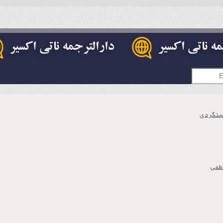
ستگردی
طمی