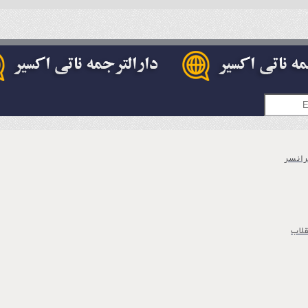
رانسر
قلاب