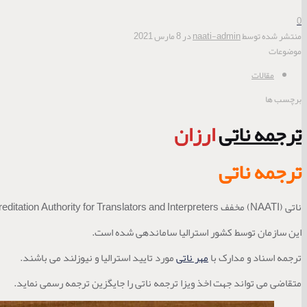
0
منتشر شده توسط
naati-admin
در
8 مارس 2021
موضوعات
مقالات
برچسب ها
ترجمه ناتی
ارزان
ترجمه ناتی
ناتی (NAATI) مخفف National Accreditation Authority for Translators and Interpreters (مرجع ملی اعتباربخشی مترجمان کتبی و مترجمان شفاهی) می باشد.
این سازمان توسط کشور استرالیا ساماندهی شده است.
ترجمه اسناد و مدارک با
مهر ناتی
مورد تایید استرالیا و نیوزلند می باشند.
متقاضی می تواند جهت اخذ ویزا ترجمه ناتی را جایگزین ترجمه رسمی نماید.