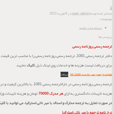
0
منتشر شده توسط
naati-admin
در
8 فوریه 2021
موضوعات
دسته بندی نشده
برچسب ها
ترجمه رسمی روزنامه رسمی
دفتر ترجمه رسمی 1081، ترجمه رسمی روزنامه رسمی را با مناسب ترین قیمت انجام می دهد.
برای دریافت لیست هزینه ها و خدمات روی لینک ذیل
کلیک
نمایید.
تخفیف-ترجمه-رسمی-تا-عید-1400-55
دریافت
ترجمه رسمی روزنامه رسمی در دارالترجمه رسمی 1081، با بالاترین کیفیت و در کوتاهترین زمان ممکن انجام می پذیرد.
هزینه تاییدات دادگستری به ازای
هر مدرک 70000
تومان و هزینه تاییدات وزا
در صورت تمایل به ترجمه مدارک و اسنااد با مهر ناتی استرالیا، می توانید با کلیک
نرخ نامه ترجمه با مهر ناتی استرالیا