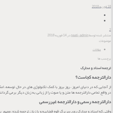
18 فوریه 2018
2
منتشر شده توسط
naati-admin
در
14 فوریه 2018
موضوعات
مقالات
برچسب ها
ترجمه اسناد و مدارک
دارالترجمه کجاست؟
از آنجایی که در دنیای امروز ، روز بروز با کمک تکنولوژی های در حال توسعه، 
در واقع تمامی دارالترجمه ها متن و یا صوت را از زبانی به زبان دیگر برمی گردا
دارالترجمه رسمی و دارالترجمه غیررسمی
وقتی که اسناد و مدارک روی سربرگ قوه قضاییه و با زبان ترجمه شده ،ممهور ب