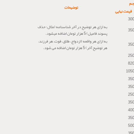
رجم
توضیحات
قیمت نهایی
30
به ازای هر توضیح در آخر شناسنامه (مثال: حذف
35
پسوند فامیل) 5 هزار تومان اضافه میشود.
به ازای هر واقعه (ازدواج، طلاق، فوت، هر فرزند،
35
هر توضیح آخر) 5 هزار تومان اضافه می شود.
25
82
105
35
35
25
35
40
35
50
35