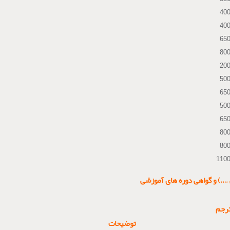
40
40
65
80
20
50
65
50
65
80
80
110
.) و گواهی دوره های آموزشی
ترجم
توضیحات