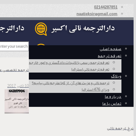
02144287851
naatieksir@gmail.com
صفحه اصلی
تعرفه ترجمه
تعرفه ترجمه رسمی با تائیدات دادگستری و امور خارجه
تعرفه ترجمه ناتی استرالیا
ترجمه تخصصی م
وبلاگ
ترجمه ناتی و مزیت های آن – از کجا مترجم ناتی بیابیم؟
10 اکتبر 2017
ویزای 476 استرالیا
درباره ما
تماس با ما
نرخ ترجمه ناتی