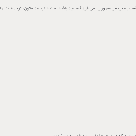
یه بوده و ممهور رسمی قوه قضاییه باشد. مانند ترجمه متون، ترجمه کتابها، 
. هستند که در عرف حقوقی سند نامیده می شوند.