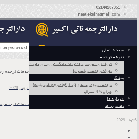
02144287851
naatieksir@gmail.com
صفحه اصلی
تعرفه ترجمه
تعرفه ترجمه رسمی با تائیدات دادگستری و امور خارجه
تعرفه ترجمه ناتی استرالیا
خدمات ترجمه رسم
وبلاگ
ترجمه ناتی و مزیت های آن – از کجا مترجم ناتی بیابیم؟
5 ژوئن 2026
ویزای 476 استرالیا
درباره ما
خدمات ترجمه رسمی فوری در ۷ روز هفته در تهران
تماس با ما
6 ژوئن 2026