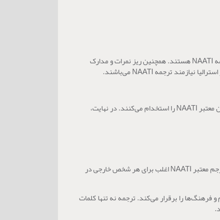
وقتی نیاز به ترجمه اسناد رسمی دارید، به ترجمه NAATI نیاز است. مدارک مهاجرت مانند گواهی تولد، گواهی ازدواج، گواهی ترخیص پلیس و غیره نیازمند ترجمه NAATI هستند. همچنین ریز نمرات و مدارک
ند ترجمه NAATI می‌باشند.
) جستجو کنید. همچنین، بسیاری از آژانس‌های ترجمه در استرالیا مترجمان معتبر NAATI را استخدام می‌کنند. در نهایت،
ترجمه ناتی ترجمه ای است که توسط یک مترجم حرفه ای انجام می شود و توسط سازمان استاندارد ملی استرالیا، NAATI، ارزیابی و تایید می گردد. استفاده از مترجم معتبر NAATI اغلب برای هر شخص خارجی در
 فرهنگ‌ها را برقرار می‌کند. ترجمه نه تنها کلمات
.