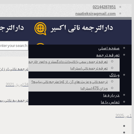
02144287851
naatieksir@gmail.com
صفحه اصلی
تعرفه ترجمه
تعرفه ترجمه رسمی با تائیدات دادگستری و امور خارجه
تعرفه ترجمه ناتی استرالیا
ترجمه ناتی ارزان
وبلاگ
ترجمه ناتی و مزیت های آن – از کجا مترجم ناتی بیابیم؟
24 آوریل 2021
ویزای 476 استرالیا
درباره ما
ترجمه به ناتی بس
تماس با ما
1 می 2025