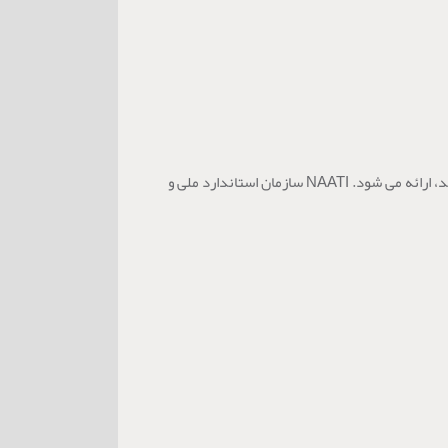
به خدمات ترجمه ای اطلاق می شود که توسط مترجمانی که توسط سازمان ملی اعتباربخشی مترجمان و مترجمان (NAATI) در استرالیا تأیید شده اند، ارائه می شود. NAATI سازمان استاندارد ملی و