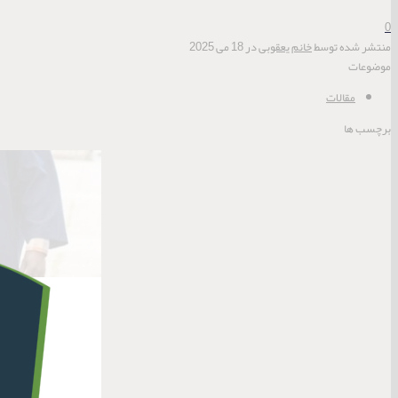
0
منتشر شده توسط
خانم یعقوبی
در
18 می 2025
موضوعات
مقالات
برچسب ها