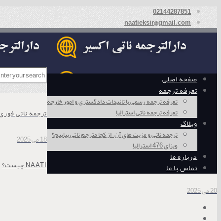
02144287851
naatieksir@gmail.com
صفحه اصلی
تعرفه ترجمه
تعرفه ترجمه رسمی با تائیدات دادگستری و امور خارجه
تعرفه ترجمه ناتی استرالیا
ترجمه ناتی فوری
وبلاگ
ترجمه ناتی و مزیت های آن – از کجا مترجم ناتی بیابیم؟
18 می 2025
ویزای 476 استرالیا
درباره ما
NAATI چیست؟
تماس با ما
20 می 2025