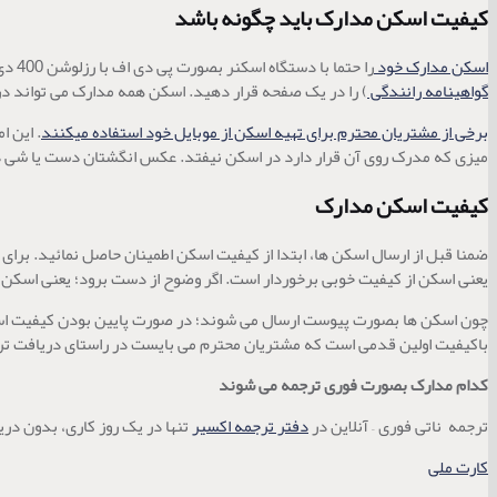
کیفیت اسکن مدارک باید چگونه باشد
اسکن مدارک خود
را حتما با دستگاه اسکنر بصورت پی دی اف با رزلوشن 400 دی پی آی تهیه نمایید. هر صفحه از مدرک در یک صفحه اسکن قرار داشته باشد. شما نباید مدارک مختلف (مثل کارت نظام مهندسی و
گواهینامه رانندگی
) را در یک صفحه قرار دهید. اسکن همه مدارک می تواند در
برخی از مشتریان محترم برای تهیه اسکن از موبایل خود استفاده میکنند
. این 
میزی که مدرک روی آن قرار دارد در اسکن نیفتد. عکس انگشتان دست یا شی 
کیفیت اسکن مدارک
ضمنا قبل از ارسال اسکن ها، ابتدا از کیفیت اسکن اطمینان حاصل نمائید. برای 
یعنی اسکن از کیفیت خوبی برخوردار است. اگر وضوح از دست برود؛ یعنی اسکن
چون اسکن ها بصورت پیوست ارسال می شوند؛ در صورت پایین بودن کیفیت اسکن 
باکیفیت اولین قدمی است که مشتریان محترم می بایست در راستای دریافت تر
کدام مدارک بصورت فوری ترجمه می شوند
ترجمه ناتی فوری – آنلاین در
دفتر ترجمه اکسیر
تنها در یک روز کاری، بدون در
کارت ملی