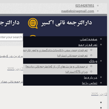
02144287851
naatieksir@gmail.com
صفحه اصلی
تعرفه ترجمه
تعرفه ترجمه رسمی با تائیدات دادگستری و امور خارجه
تعرفه ترجمه ناتی استرالیا
برترین در کیفیت
وبلاگ
ترجمه ناتی و مزیت های آن – از کجا مترجم ناتی بیابیم؟
7 ژوئن 2025
ویزای 476 استرالیا
درباره ما
ترجمه ناتی مدار
تماس با ما
9 ژوئن 2025