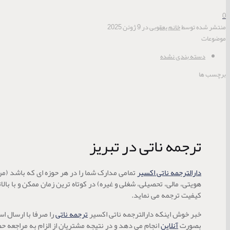
0
منتشر شده توسط
خانم یعقوبی
در
9 ژوئن 2025
موضوعات
دسته بندی نشده
برچسب ها
ترجمه ناتی در تبریز
دارالترجمه ناتی اکسیر
تمامی مدارک شما را در هر حوزه ای که باشد (م
هویتی، مالی، تحصیلی، شغلی و غیره) در کوتاه ترین زمان ممکن و با بال
کیفیت ترجمه می نماید.
خبر خوش اینکه دارالترجمه ناتی اکسیر
ترجمه ناتی
را صرفا با ارسال ا
بصورت
آنلاین
انجام می دهد و در نتیجه مشتریان از الزام به مراجعه ح