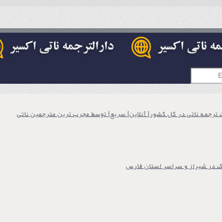
 ترجمه ناتی در کل کشور| آنلاین| سریع| توسط مجرب ترین مترجمین ناتی
ک در شیراز و سراسر استان فارس