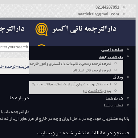
02144287851
naatieksir@gmail.com
صفحه اصلی
تعرفه ترجمه
تعرفه ترجمه رسمی با تائیدات دادگستری و امور خارجه
هزینه-ترجمه-ناتی-
تعرفه ترجمه ناتی استرالیا
وبلاگ
ترجمه ناتی و مزیت های آن – از کجا مترجم ناتی بیابیم؟
ویزای 476 استرالیا
درباره ما
درباره ما
تماس با ما
دارالترجمه ناتی 
بالا به مشتریان خود، چه در داخل ایران و چه در خارج از مرز های آن، ارائ
جستجو در مقالات منتشر شده در وبسایت