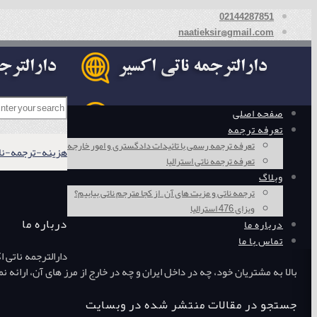
02144287851
naatieksir@gmail.com
صفحه اصلی
تعرفه ترجمه
تعرفه ترجمه رسمی با تائیدات دادگستری و امور خارجه
هزینه-ترجمه-ناتی-
تعرفه ترجمه ناتی استرالیا
وبلاگ
ترجمه ناتی و مزیت های آن – از کجا مترجم ناتی بیابیم؟
ویزای 476 استرالیا
درباره ما
درباره ما
تماس با ما
دارالترجمه ناتی 
بالا به مشتریان خود، چه در داخل ایران و چه در خارج از مرز های آن، ارائ
جستجو در مقالات منتشر شده در وبسایت