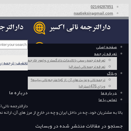
02144287851
naatieksir@gmail.com
صفحه اصلی
تعرفه ترجمه
تعرفه ترجمه رسمی با تائیدات دادگستری و امور خارجه
تخفیف-ترجمه-رسمی-
تعرفه ترجمه ناتی استرالیا
وبلاگ
ترجمه ناتی و مزیت های آن – از کجا مترجم ناتی بیابیم؟
ویزای 476 استرالیا
درباره ما
درباره ما
تماس با ما
دارالترجمه ناتی 
بالا به مشتریان خود، چه در داخل ایران و چه در خارج از مرز های آن، ارائ
جستجو در مقالات منتشر شده در وبسایت