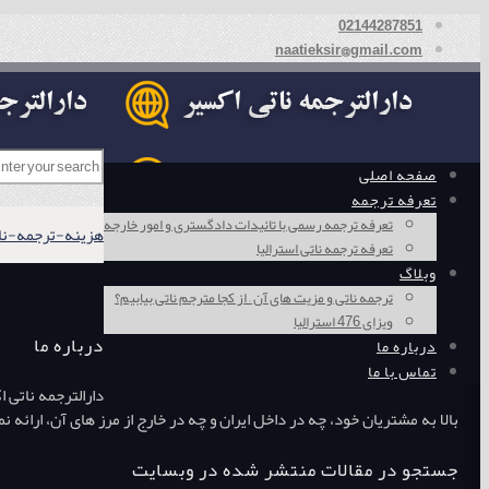
02144287851
naatieksir@gmail.com
صفحه اصلی
تعرفه ترجمه
تعرفه ترجمه رسمی با تائیدات دادگستری و امور خارجه
هزینه-ترجمه-ناتی
تعرفه ترجمه ناتی استرالیا
وبلاگ
ترجمه ناتی و مزیت های آن – از کجا مترجم ناتی بیابیم؟
ویزای 476 استرالیا
درباره ما
درباره ما
تماس با ما
دارالترجمه ناتی 
بالا به مشتریان خود، چه در داخل ایران و چه در خارج از مرز های آن، ارائ
جستجو در مقالات منتشر شده در وبسایت