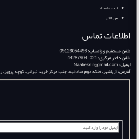
ترجمه اسناد
مهر ناتی
اطلاعات تماس
تلفن مستقیم و واتساپ:
09126054496
تلفن دفتر مرکزی:
021-44287904
ایمیل:
Naatieksir@gmail.com
آدرس:
آریاشهر، فلکه دوم صادقیه، جنب مرکز خرید تهرانی، کوچه پرویز، روبروی پارکینگ عمومی، پلاک 19، ساختمان سهی