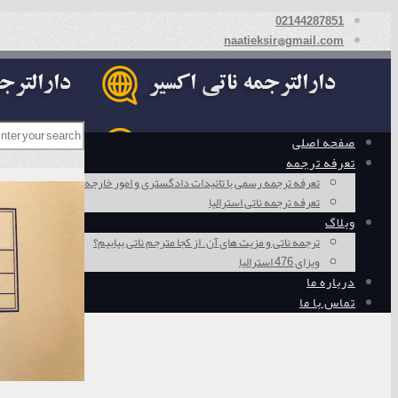
02144287851
naatieksir@gmail.com
صفحه اصلی
تعرفه ترجمه
تعرفه ترجمه رسمی با تائیدات دادگستری و امور خارجه
تعرفه ترجمه ناتی استرالیا
وبلاگ
ترجمه ناتی و مزیت های آن – از کجا مترجم ناتی بیابیم؟
ویزای 476 استرالیا
درباره ما
تماس با ما